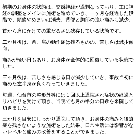
初期のお身体の状態は、交感神経が過剰なっており、主に神
経の調整をメインに施術を進めていき、一ヶ月を経過した段
階で、頭痛やめまいは消失。背部と胸部の強い痛みも減少。
首から肩にかけての重だるさは残存している状態です。
二か月後は、首、肩の動作痛は残るものの、苦しさは減少傾
向。
痛みが軽い日もあり、お身体が全体的に回復している状態で
した。
三ヶ月後は、苦しさを感じる日が減少していき、事故当初に
痛めた左半身が良くなっていきました。
毎週、仙台市の整形外科には１回以上通院され症状の経過と
リハビリを受けて頂き、当院でも月の半分の日数を来院して
頂きました。
三か月を目安にしっかり通院して頂き、お身体の痛みと後遺
症を残さないような施術をした結果、日常生活には影響がな
いレベルと痛みの改善をすることができました。