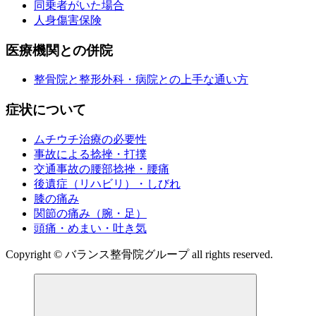
同乗者がいた場合
人身傷害保険
医療機関との併院
整骨院と整形外科・病院との上手な通い方
症状について
ムチウチ治療の必要性
事故による捻挫・打撲
交通事故の腰部捻挫・腰痛
後遺症（リハビリ）・しびれ
膝の痛み
関節の痛み（腕・足）
頭痛・めまい・吐き気
Copyright © バランス整骨院グループ all rights reserved.