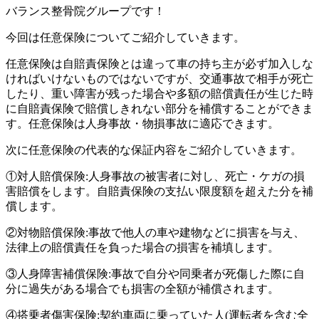
バランス整骨院グループです！
今回は任意保険についてご紹介していきます。
任意保険は自賠責保険とは違って車の持ち主が必ず加入しな
ければいけないものではないですが、交通事故で相手が死亡
したり、重い障害が残った場合や多額の賠償責任が生じた時
に自賠責保険で賠償しきれない部分を補償することができま
す。任意保険は人身事故・物損事故に適応できます。
次に任意保険の代表的な保証内容をご紹介していきます。
①対人賠償保険:人身事故の被害者に対し、死亡・ケガの損
害賠償をします。自賠責保険の支払い限度額を超えた分を補
償します。
②対物賠償保険:事故で他人の車や建物などに損害を与え、
法律上の賠償責任を負った場合の損害を補填します。
③人身障害補償保険:事故で自分や同乗者が死傷した際に自
分に過失がある場合でも損害の全額が補償されます。
④搭乗者傷害保険:契約車両に乗っていた人(運転者を含む全