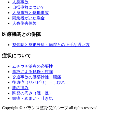
人身事故
自損事故について
人身事故と物損事故
同乗者がいた場合
人身傷害保険
医療機関との併院
整骨院と整形外科・病院との上手な通い方
症状について
ムチウチ治療の必要性
事故による捻挫・打撲
交通事故の腰部捻挫・腰痛
後遺症（リハビリ）・しびれ
膝の痛み
関節の痛み（腕・足）
頭痛・めまい・吐き気
Copyright © バランス整骨院グループ all rights reserved.