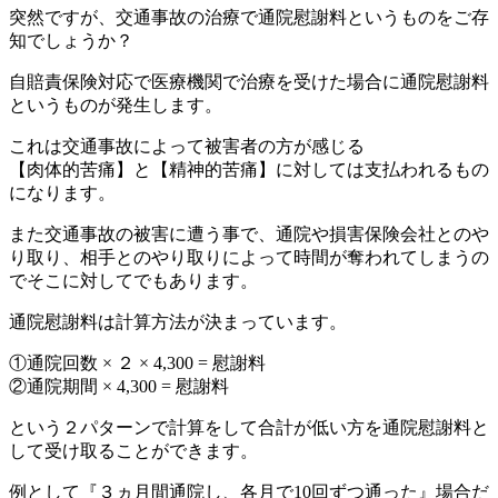
突然ですが、交通事故の治療で通院慰謝料というものをご存
知でしょうか？
自賠責保険対応で医療機関で治療を受けた場合に通院慰謝料
というものが発生します。
これは交通事故によって被害者の方が感じる
【肉体的苦痛】と【精神的苦痛】に対しては支払われるもの
になります。
また交通事故の被害に遭う事で、通院や損害保険会社とのや
り取り、相手とのやり取りによって時間が奪われてしまうの
でそこに対してでもあります。
通院慰謝料は計算方法が決まっています。
①通院回数 × ２ × 4,300 = 慰謝料
②通院期間 × 4,300 = 慰謝料
という２パターンで計算をして合計が低い方を通院慰謝料と
して受け取ることができます。
例として『３ヵ月間通院し、各月で10回ずつ通った』場合だ