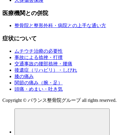
人身傷害保険
医療機関との併院
整骨院と整形外科・病院との上手な通い方
症状について
ムチウチ治療の必要性
事故による捻挫・打撲
交通事故の腰部捻挫・腰痛
後遺症（リハビリ）・しびれ
膝の痛み
関節の痛み（腕・足）
頭痛・めまい・吐き気
Copyright © バランス整骨院グループ all rights reserved.