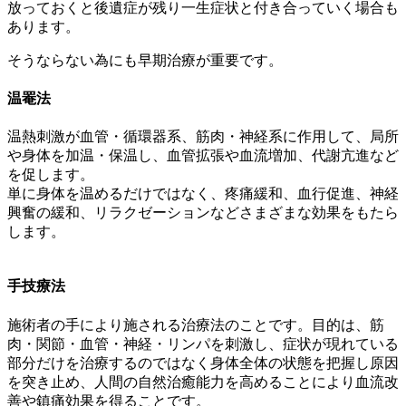
放っておくと後遺症が残り一生症状と付き合っていく場合も
ありま
す。
そうならない為にも早期治療が重要です。
温罨法
温熱刺激が血管・循環器系、筋肉・神経系に作用して、
局所
や身体を加温・保温し、血管拡張や血流増加、
代謝亢進など
を促します。
単に身体を温めるだけではなく、疼痛緩和、血行促進、
神経
興奮の緩和、
リラクゼーションなどさまざまな効果をもたら
します。
手技療法
施術者の手により施される治療法のことです。目的は、筋
肉・
関節・血管・神経・リンパを刺激し、
症状が現れている
部分だけを治療するのではなく身体全体の状態を
把握し原因
を突き止め、
人間の自然治癒能力を高めることにより血流改
善や鎮痛効果を得る
ことです。