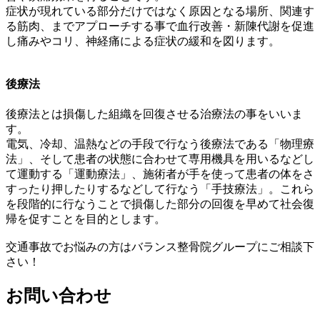
症状が現れている部分だけではなく原因となる場所、
関連す
る筋肉、までアプローチする事で血行改善・
新陳代謝を促進
し痛みやコリ、
神経痛による症状の緩和を図ります。
後療法
後療法とは損傷した組織を回復させる治療法の事をいいま
す。
電気、冷却、温熱などの手段で行なう後療法である「物理療
法」、
そして患者の状態に合わせて専用機具を用いるなどし
て運動する「
運動療法」、
施術者が手を使って患者の体をさ
すったり押したりするなどして行
なう「手技療法」。
これら
を段階的に行なうことで損傷した部分の回復を早めて社会復
帰を促すことを目的とします。
交通事故でお悩みの方はバランス整骨院グループにご相談下
さい！
お問い合わせ